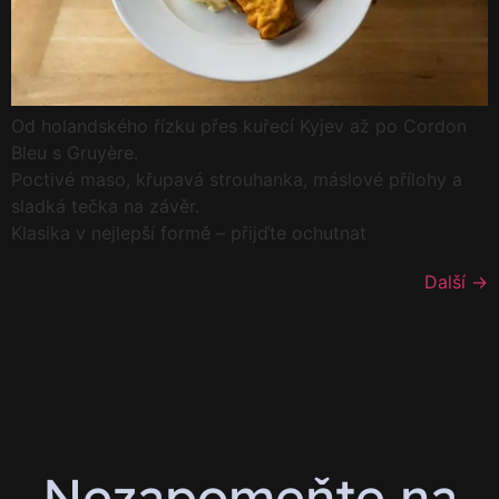
Od holandského řízku přes kuřecí Kyjev až po Cordon
Bleu s Gruyère.
Poctivé maso, křupavá strouhanka, máslové přílohy a
sladká tečka na závěr.
Klasika v nejlepší formě – přijďte ochutnat
Další
→
Nezapomeňte na