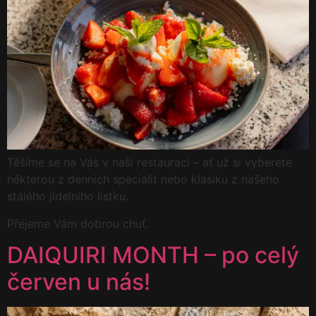
Těšíme se na Vás v naší restauraci – ať už si vyberete
některou z denních specialit nebo klasiku z našeho
stálého jídelního lístku.
Přejeme Vám dobrou chuť.
DAIQUIRI MONTH – po celý
červen u nás!