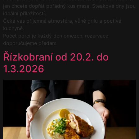
jen chcete dopřát pořádný kus masa, Steakové dny jsou
ideální příležitostí.
Čeká vás příjemná atmosféra, vůně grilu a poctivá
kuchyně.
Počet porcí je každý den omezen, rezervace
doporučujeme předem
Řízkobraní od 20.2. do
1.3.2026