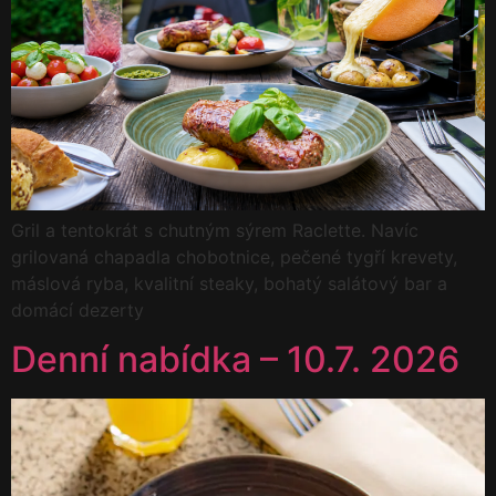
Gril a tentokrát s chutným sýrem Raclette. Navíc
grilovaná chapadla chobotnice, pečené tygří krevety,
máslová ryba, kvalitní steaky, bohatý salátový bar a
domácí dezerty
Denní nabídka – 10.7. 2026