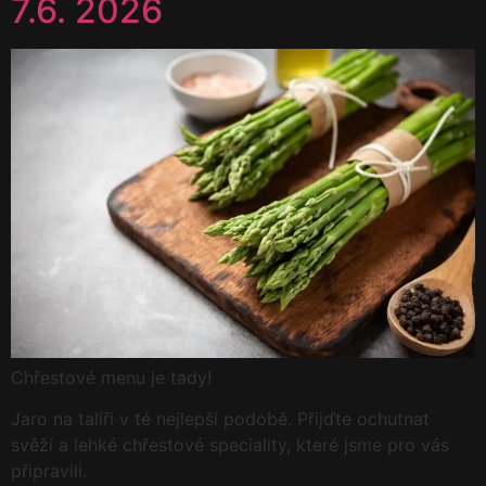
7.6. 2026
Chřestové menu je tady!
Jaro na talíři v té nejlepší podobě. Přijďte ochutnat
svěží a lehké chřestové speciality, které jsme pro vás
připravili.