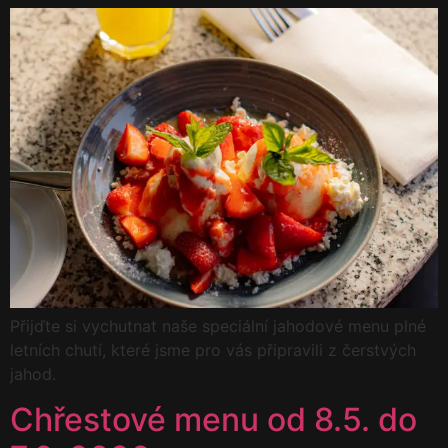
Přijďte si vychutnat naše speciální jahodové menu plné
letních chutí, které jsme pro vás připravili z čerstvých
jahod.
Chřestové menu od 8.5. do