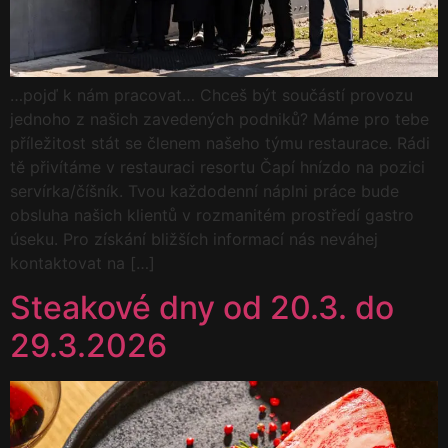
…pojď k nám pracovat… Chceš být součástí provozu
jednoho z našich zavedených podniků? Máme pro tebe
příležitost stát se členem našeho týmu restaurace. Rádi
tě přivítáme v restauraci resortu Čapí hnízdo na pozici
servírka/číšník. Tvou každodenní náplni práce bude
obsluha našich klientů v rozmanitém prostředí gastro
úseku. Pro získání bližších informací nás neváhej
kontaktovat na […]
Steakové dny od 20.3. do
29.3.2026