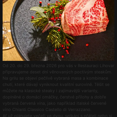
Od 20. do 29. března 2026 pro vás v Restauraci Lihovar
připravujeme deset dní věnovaných poctivým steakům.
Na grilu se objeví pečlivě vybraná masa a kombinace
chutí, které dávají vyniknout kvalitní surovině. Těšit se
můžete na klasické steaky i zajímavější varianty,
doplněné o domácí omáčky, čerstvé přílohy a dobře
vybraná červená vína, jako například italské červené
víno Chianti Classico Castello di Verrazzano.
Ať už plánujete večeři ve dvou, setkání s přáteli nebo si