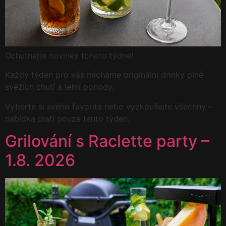
Ochutnejte novinky tohoto týdne!
Každý týden pro vás mícháme originální drinky plné
svěžích chutí a letní pohody.
Vyberte si svého favorita nebo vyzkoušejte všechny –
nabídka platí pouze tento týden.
Grilování s Raclette party –
1.8. 2026