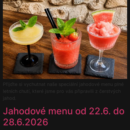
Přijďte si vychutnat naše speciální jahodové menu plné
letních chutí, které jsme pro vás připravili z čerstvých
jahod.
Jahodové menu od 22.6. do
28.6.2026