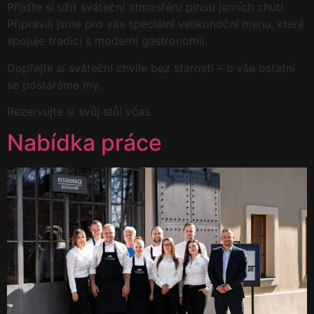
Přijďte si užít sváteční atmosféru plnou jarních chutí.
Připravili jsme pro vás speciální velikonoční menu, které
spojuje tradici s moderní gastronomií.
Dopřejte si sváteční chvíle bez starostí – o vše ostatní
se postaráme my.
Rezervujte si svůj stůl včas.
Nabídka práce