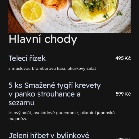
Hlavní chody
Telecí řízek
495 Kč
s máslovou bramborovu kaší, okurkový salát
5 ks Smažené tygří krevety
v panko strouhance a
599 Kč
sezamu
listový salát, avokádové guacamole, pikantní japonská
majonéza
Jelení hřbet v bylinkové