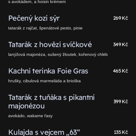
s avokádem, a hoisin krémem
Pečený kozí sýr
269 Kč
tatarák z rajčat, špenátové pesto, pinie
Tatarák z hovězí svíčkové
349 Kč
lanýžová majonéza, sušený žloutek, kořenový chléb
Kachní terinka Foie Gras
465 Kč
hrušky, cibulová marmeláda a brioška
Tatarák z tuňáka s pikantní
399 Kč
majonézou
avokádo, wakame řasy
Kulajda s vejcem „63“
135 Kč