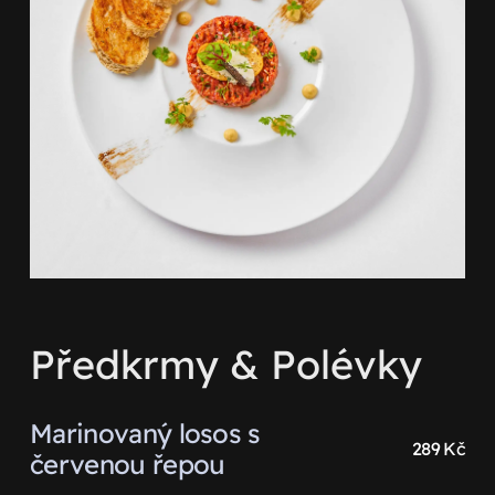
Předkrmy & Polévky
Marinovaný losos s
289 Kč
červenou řepou