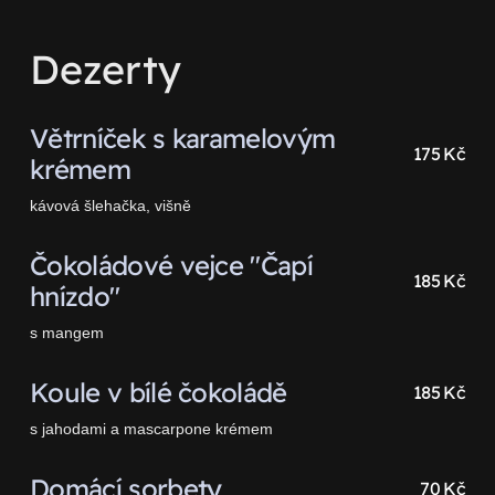
Dezerty
Větrníček s karamelovým
175 Kč
krémem
kávová šlehačka, višně
Čokoládové vejce "Čapí
185 Kč
hnízdo"
s mangem
Koule v bílé čokoládě
185 Kč
s jahodami a mascarpone krémem
Domácí sorbety
70 Kč