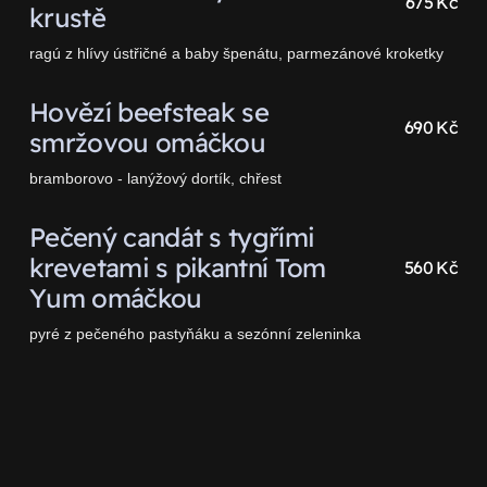
675 Kč
krustě
ragú z hlívy ústřičné a baby špenátu, parmezánové kroketky
Hovězí beefsteak se
690 Kč
smržovou omáčkou
bramborovo - lanýžový dortík, chřest
Pečený candát s tygřími
krevetami s pikantní Tom
560 Kč
Yum omáčkou
pyré z pečeného pastyňáku a sezónní zeleninka