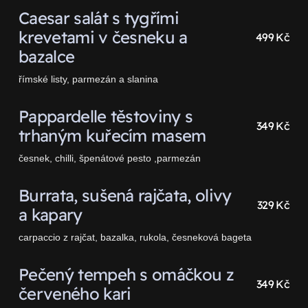
Caesar salát s tygřími
krevetami v česneku a
499 Kč
bazalce
římské listy, parmezán a slanina
Pappardelle těstoviny s
349 Kč
trhaným kuřecím masem
česnek, chilli, špenátové pesto ,parmezán
Burrata, sušená rajčata, olivy
329 Kč
a kapary
carpaccio z rajčat, bazalka, rukola, česneková bageta
Pečený tempeh s omáčkou z
349 Kč
červeného kari