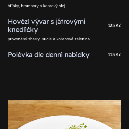
hříbky, brambory a koprový olej
Hovězí vývar s játrovými
135 Kč
knedlíčky
provoněný sherry, nudle a kořenová zelenina
Polévka dle denní nabídky
115 Kč