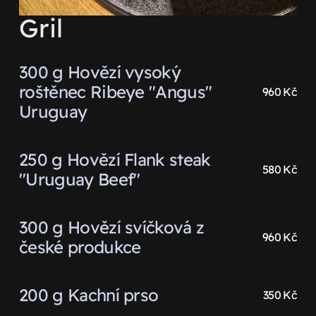
Gril
300 g Hovězí vysoký
roštěnec Ribeye "Angus"
960 Kč
Uruguay
250 g Hovězí Flank steak
580 Kč
"Uruguay Beef"
300 g Hovězí svíčková z
960 Kč
české produkce
200 g Kachní prso
350 Kč