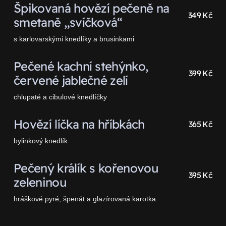
Špikovaná hovězí pečeně na
349 Kč
smetaně „svíčková“
s karlovarskými knedlíky a brusinkami
Pečené kachní stehýnko,
399 Kč
červené jablečné zelí
chlupaté a cibulové knedlíčky
Hovězí líčka na hříbkách
365 Kč
bylinkový knedlík
Pečený králík s kořenovou
395 Kč
zeleninou
hráškové pyré, špenát a glazírovaná karotka