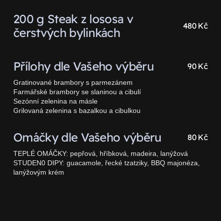
200 g Steak z lososa v
480 Kč
čerstvých bylinkách
Přílohy dle Vašeho výběru
90 Kč
Gratinované brambory s parmezánem
Farmářské brambory se slaninou a cibulí
Sezónní zelenina na másle
Grilovaná zelenina s bazalkou a cibulkou
Omáčky dle Vašeho výběru
80 Kč
TEPLÉ OMÁČKY: pepřová, hříbková, madeira, lanýžová
STUDEN0 DIPY: guacamole, řecké tzatziky, BBQ majonéza,
lanýžovým krém