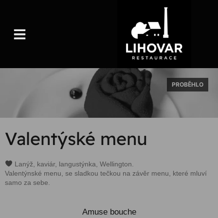
content
Valentýské menu
Lanýž, kaviár, langustýnka, Wellington.
Valentýnské menu, se sladkou tečkou na závěr menu, které mluví
samo za sebe.
Amuse bouche