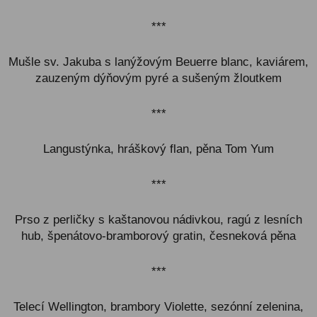
***
Mušle sv. Jakuba s lanýžovým Beuerre blanc, kaviárem,
zauzeným dýňovým pyré a sušeným žloutkem
***
Langustýnka, hráškový flan, pěna Tom Yum
***
Prso z perličky s kaštanovou nádivkou, ragú z lesních
hub, špenátovo-bramborový gratin, česneková pěna
***
Telecí Wellington, brambory Violette, sezónní zelenina,